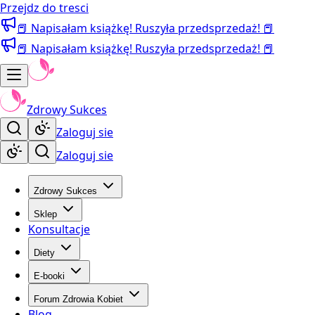
Przejdz do tresci
📕 Napisałam książkę! Ruszyła przedsprzedaż! 📕
📕 Napisałam książkę! Ruszyła przedsprzedaż! 📕
Zdrowy Sukces
Zaloguj sie
Zaloguj sie
Zdrowy Sukces
Sklep
Konsultacje
Diety
E-booki
Forum Zdrowia Kobiet
Blog