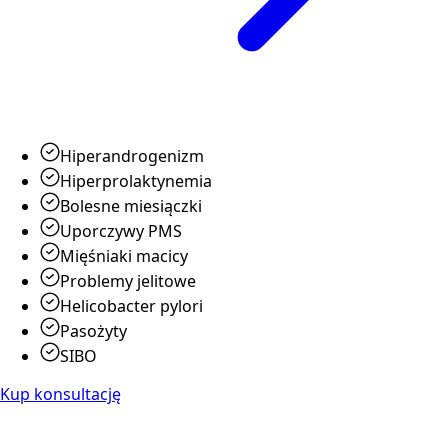
Hiperandrogenizm
Hiperprolaktynemia
Bolesne miesiączki
Uporczywy PMS
Mięśniaki macicy
Problemy jelitowe
Helicobacter pylori
Pasożyty
SIBO
Kup konsultację