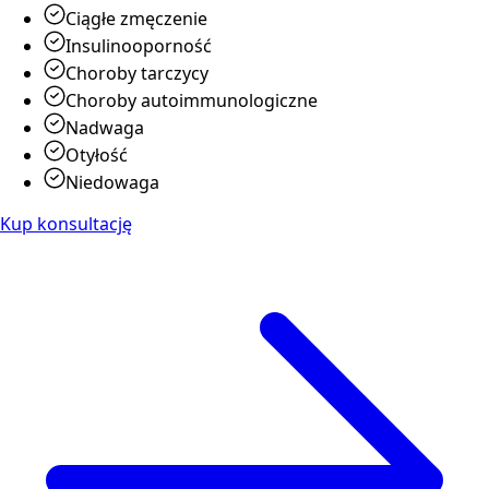
Ciągłe zmęczenie
Insulinooporność
Choroby tarczycy
Choroby autoimmunologiczne
Nadwaga
Otyłość
Niedowaga
Kup konsultację