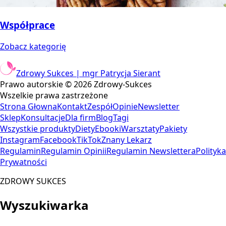
Współprace
Zobacz kategorię
Zdrowy Sukces | mgr Patrycja Sierant
Prawo autorskie ©
2026
Zdrowy-Sukces
Wszelkie prawa zastrzeżone
Strona Głowna
Kontakt
Zespół
Opinie
Newsletter
Sklep
Konsultacje
Dla firm
Blog
Tagi
Wszystkie produkty
Diety
Ebooki
Warsztaty
Pakiety
Instagram
Facebook
TikTok
Znany Lekarz
Regulamin
Regulamin Opinii
Regulamin Newslettera
Polityka
Prywatności
ZDROWY SUKCES
Wyszukiwarka