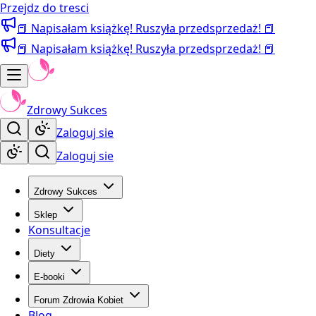
Przejdz do tresci
📕 Napisałam książkę! Ruszyła przedsprzedaż! 📕
📕 Napisałam książkę! Ruszyła przedsprzedaż! 📕
Zdrowy Sukces
Zaloguj sie
Zaloguj sie
Zdrowy Sukces
Sklep
Konsultacje
Diety
E-booki
Forum Zdrowia Kobiet
Blog