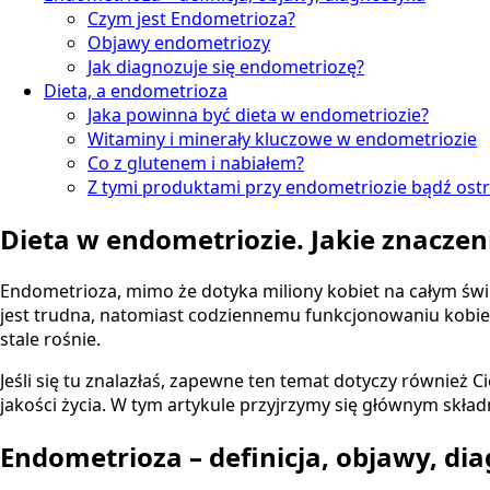
Czym jest Endometrioza?
Objawy endometriozy
Jak diagnozuje się endometriozę?
Dieta, a endometrioza
Jaka powinna być dieta w endometriozie?
Witaminy i minerały kluczowe w endometriozie
Co z glutenem i nabiałem?
Z tymi produktami przy endometriozie bądź ost
Dieta w endometriozie. Jakie znacze
Endometrioza, mimo że dotyka miliony kobiet na całym świe
jest trudna, natomiast codziennemu funkcjonowaniu kobiet
stale rośnie.
Jeśli się tu znalazłaś, zapewne ten temat dotyczy również 
jakości życia. W tym artykule przyjrzymy się głównym skł
Endometrioza – definicja, objawy, di