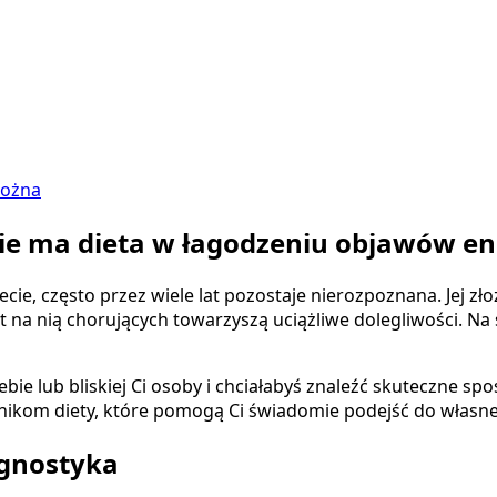
rożna
nie ma dieta w łagodzeniu objawów e
cie, często przez wiele lat pozostaje nierozpoznana. Jej z
 na nią chorujących towarzyszą uciążliwe dolegliwości. Na
Ciebie lub bliskiej Ci osoby i chciałabyś znaleźć skuteczn
adnikom diety, które pomogą Ci świadomie podejść do własn
agnostyka