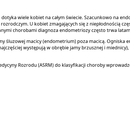
 dotyka wiele kobiet na całym świecie. Szacunkowo na end
rozrodczym. U kobiet zmagających się z niepłodnością czę
innymi chorobami diagnoza endometriozy często trwa latami
ny śluzowej macicy (endometrium) poza macicą. Ogniska e
ajczęściej występują w obrębie jamy brzusznej i miednicy)
cyny Rozrodu (ASRM) do klasyfikacji choroby wprowadzono 