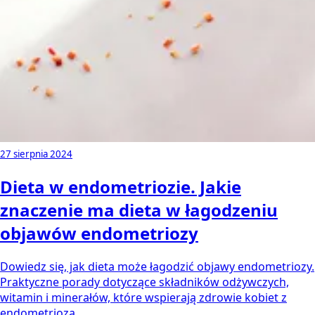
27 sierpnia 2024
Dieta w endometriozie. Jakie
znaczenie ma dieta w łagodzeniu
objawów endometriozy
Dowiedz się, jak dieta może łagodzić objawy endometriozy.
Praktyczne porady dotyczące składników odżywczych,
witamin i minerałów, które wspierają zdrowie kobiet z
endometriozą.