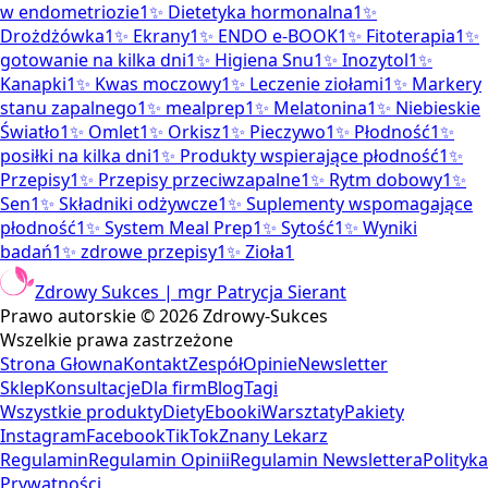
w endometriozie
1
✨
Dietetyka hormonalna
1
✨
Drożdżówka
1
✨
Ekrany
1
✨
ENDO e-BOOK
1
✨
Fitoterapia
1
✨
gotowanie na kilka dni
1
✨
Higiena Snu
1
✨
Inozytol
1
✨
Kanapki
1
✨
Kwas moczowy
1
✨
Leczenie ziołami
1
✨
Markery
stanu zapalnego
1
✨
mealprep
1
✨
Melatonina
1
✨
Niebieskie
Światło
1
✨
Omlet
1
✨
Orkisz
1
✨
Pieczywo
1
✨
Płodność
1
✨
posiłki na kilka dni
1
✨
Produkty wspierające płodność
1
✨
Przepisy
1
✨
Przepisy przeciwzapalne
1
✨
Rytm dobowy
1
✨
Sen
1
✨
Składniki odżywcze
1
✨
Suplementy wspomagające
płodność
1
✨
System Meal Prep
1
✨
Sytość
1
✨
Wyniki
badań
1
✨
zdrowe przepisy
1
✨
Zioła
1
Zdrowy Sukces | mgr Patrycja Sierant
Prawo autorskie ©
2026
Zdrowy-Sukces
Wszelkie prawa zastrzeżone
Strona Głowna
Kontakt
Zespół
Opinie
Newsletter
Sklep
Konsultacje
Dla firm
Blog
Tagi
Wszystkie produkty
Diety
Ebooki
Warsztaty
Pakiety
Instagram
Facebook
TikTok
Znany Lekarz
Regulamin
Regulamin Opinii
Regulamin Newslettera
Polityka
Prywatności