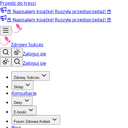
Przejdz do tresci
📕 Napisałam książkę! Ruszyła przedsprzedaż! 📕
📕 Napisałam książkę! Ruszyła przedsprzedaż! 📕
Zdrowy Sukces
Zaloguj sie
Zaloguj sie
Zdrowy Sukces
Sklep
Konsultacje
Diety
E-booki
Forum Zdrowia Kobiet
Blog