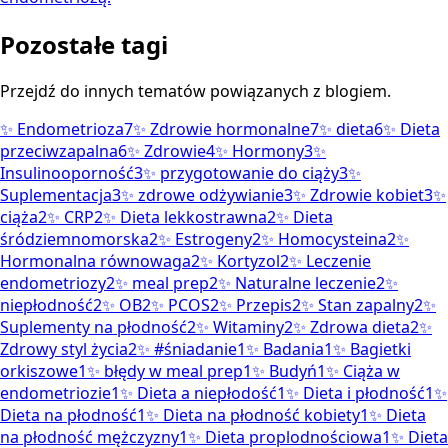
Pozostałe tagi
Przejdź do innych tematów powiązanych z blogiem.
✨
Endometrioza
7
✨
Zdrowie hormonalne
7
✨
dieta
6
✨
Dieta
przeciwzapalna
6
✨
Zdrowie
4
✨
Hormony
3
✨
Insulinooporność
3
✨
przygotowanie do ciąży
3
✨
Suplementacja
3
✨
zdrowe odżywianie
3
✨
Zdrowie kobiet
3
✨
ciąża
2
✨
CRP
2
✨
Dieta lekkostrawna
2
✨
Dieta
śródziemnomorska
2
✨
Estrogeny
2
✨
Homocysteina
2
✨
Hormonalna równowaga
2
✨
Kortyzol
2
✨
Leczenie
endometriozy
2
✨
meal prep
2
✨
Naturalne leczenie
2
✨
niepłodność
2
✨
OB
2
✨
PCOS
2
✨
Przepis
2
✨
Stan zapalny
2
✨
Suplementy na płodność
2
✨
Witaminy
2
✨
Zdrowa dieta
2
✨
Zdrowy styl życia
2
✨
#śniadanie
1
✨
Badania
1
✨
Bagietki
orkiszowe
1
✨
błędy w meal prep
1
✨
Budyń
1
✨
Ciąża w
endometriozie
1
✨
Dieta a niepłodość
1
✨
Dieta i płodność
1
✨
Dieta na płodność
1
✨
Dieta na płodność kobiety
1
✨
Dieta
na płodność mężczyzny
1
✨
Dieta proplodnościowa
1
✨
Dieta