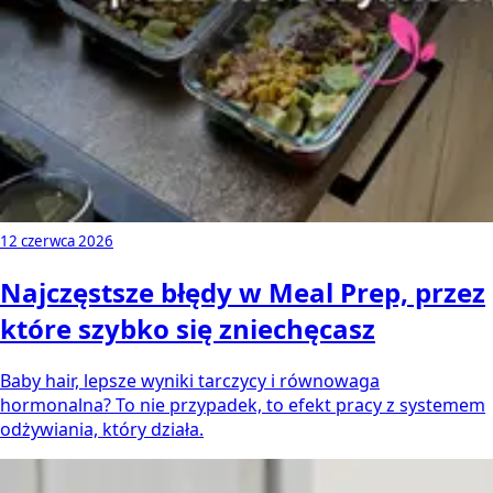
12 czerwca 2026
Najczęstsze błędy w Meal Prep, przez
które szybko się zniechęcasz
Baby hair, lepsze wyniki tarczycy i równowaga
hormonalna? To nie przypadek, to efekt pracy z systemem
odżywiania, który działa.