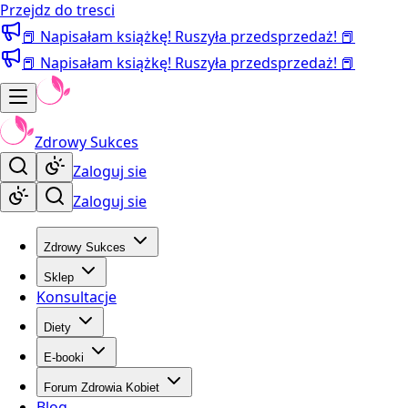
Przejdz do tresci
📕 Napisałam książkę! Ruszyła przedsprzedaż! 📕
📕 Napisałam książkę! Ruszyła przedsprzedaż! 📕
Zdrowy Sukces
Zaloguj sie
Zaloguj sie
Zdrowy Sukces
Sklep
Konsultacje
Diety
E-booki
Forum Zdrowia Kobiet
Blog