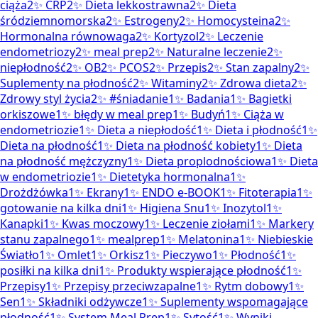
ciąża
2
✨
CRP
2
✨
Dieta lekkostrawna
2
✨
Dieta
śródziemnomorska
2
✨
Estrogeny
2
✨
Homocysteina
2
✨
Hormonalna równowaga
2
✨
Kortyzol
2
✨
Leczenie
endometriozy
2
✨
meal prep
2
✨
Naturalne leczenie
2
✨
niepłodność
2
✨
OB
2
✨
PCOS
2
✨
Przepis
2
✨
Stan zapalny
2
✨
Suplementy na płodność
2
✨
Witaminy
2
✨
Zdrowa dieta
2
✨
Zdrowy styl życia
2
✨
#śniadanie
1
✨
Badania
1
✨
Bagietki
orkiszowe
1
✨
błędy w meal prep
1
✨
Budyń
1
✨
Ciąża w
endometriozie
1
✨
Dieta a niepłodość
1
✨
Dieta i płodność
1
✨
Dieta na płodność
1
✨
Dieta na płodność kobiety
1
✨
Dieta
na płodność mężczyzny
1
✨
Dieta proplodnościowa
1
✨
Dieta
w endometriozie
1
✨
Dietetyka hormonalna
1
✨
Drożdżówka
1
✨
Ekrany
1
✨
ENDO e-BOOK
1
✨
Fitoterapia
1
✨
gotowanie na kilka dni
1
✨
Higiena Snu
1
✨
Inozytol
1
✨
Kanapki
1
✨
Kwas moczowy
1
✨
Leczenie ziołami
1
✨
Markery
stanu zapalnego
1
✨
mealprep
1
✨
Melatonina
1
✨
Niebieskie
Światło
1
✨
Omlet
1
✨
Orkisz
1
✨
Pieczywo
1
✨
Płodność
1
✨
posiłki na kilka dni
1
✨
Produkty wspierające płodność
1
✨
Przepisy
1
✨
Przepisy przeciwzapalne
1
✨
Rytm dobowy
1
✨
Sen
1
✨
Składniki odżywcze
1
✨
Suplementy wspomagające
płodność
1
✨
System Meal Prep
1
✨
Sytość
1
✨
Wyniki