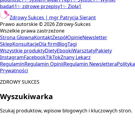
badań
1
✨
zdrowe przepisy
1
✨
Zioła
1
Zdrowy Sukces | mgr Patrycja Sierant
Prawo autorskie ©
2026
Zdrowy-Sukces
Wszelkie prawa zastrzeżone
Strona Głowna
Kontakt
Zespół
Opinie
Newsletter
Sklep
Konsultacje
Dla firm
Blog
Tagi
Wszystkie produkty
Diety
Ebooki
Warsztaty
Pakiety
Instagram
Facebook
TikTok
Znany Lekarz
Regulamin
Regulamin Opinii
Regulamin Newslettera
Polityka
Prywatności
ZDROWY SUKCES
Wyszukiwarka
Szukaj produktow, wpisow blogowych i kluczowych stron.