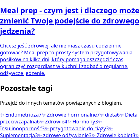
Meal prep - czym jest i dlaczego może
zmienić Twoje podejście do zdrowego
jedzenia?
Chcesz jeść zdrowiej, ale nie masz czasu codziennie
gotować? Meal prep to prosty system przygotowywania
posiłków na kilka dni, który pomaga oszczędzić czas,
ograniczyć rozgardiasz w kuchni i zadbać o regularne,
odżywcze jedzenie.
Pozostałe tagi
Przejdź do innych tematów powiązanych z blogiem.
✨
Endometrioza
7
✨
Zdrowie hormonalne
7
✨
dieta
6
✨
Dieta
przeciwzapalna
6
✨
Zdrowie
4
✨
Hormony
3
✨
Insulinooporność
3
✨
przygotowanie do ciąży
3
✨
Suplementacja
3
✨
zdrowe odżywianie
3
✨
Zdrowie kobiet
3
✨