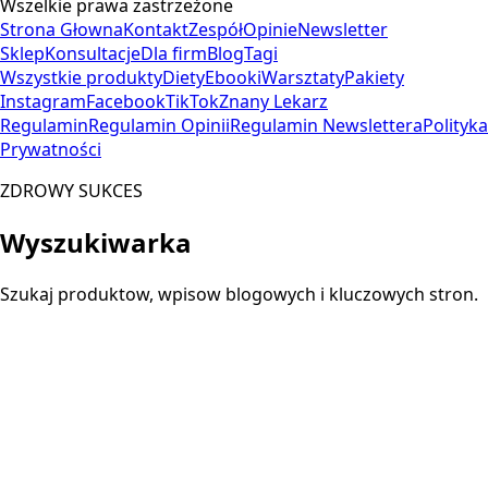
Wszelkie prawa zastrzeżone
Strona Głowna
Kontakt
Zespół
Opinie
Newsletter
Sklep
Konsultacje
Dla firm
Blog
Tagi
Wszystkie produkty
Diety
Ebooki
Warsztaty
Pakiety
Instagram
Facebook
TikTok
Znany Lekarz
Regulamin
Regulamin Opinii
Regulamin Newslettera
Polityka
Prywatności
ZDROWY SUKCES
Wyszukiwarka
Szukaj produktow, wpisow blogowych i kluczowych stron.