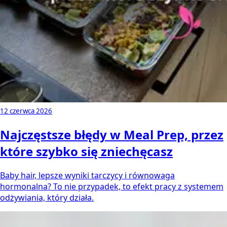
12 czerwca 2026
Najczęstsze błędy w Meal Prep, przez
które szybko się zniechęcasz
Baby hair, lepsze wyniki tarczycy i równowaga
hormonalna? To nie przypadek, to efekt pracy z systemem
odżywiania, który działa.