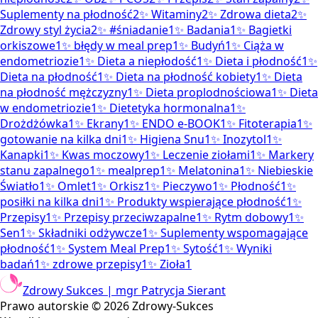
Suplementy na płodność
2
✨
Witaminy
2
✨
Zdrowa dieta
2
✨
Zdrowy styl życia
2
✨
#śniadanie
1
✨
Badania
1
✨
Bagietki
orkiszowe
1
✨
błędy w meal prep
1
✨
Budyń
1
✨
Ciąża w
endometriozie
1
✨
Dieta a niepłodość
1
✨
Dieta i płodność
1
✨
Dieta na płodność
1
✨
Dieta na płodność kobiety
1
✨
Dieta
na płodność mężczyzny
1
✨
Dieta proplodnościowa
1
✨
Dieta
w endometriozie
1
✨
Dietetyka hormonalna
1
✨
Drożdżówka
1
✨
Ekrany
1
✨
ENDO e-BOOK
1
✨
Fitoterapia
1
✨
gotowanie na kilka dni
1
✨
Higiena Snu
1
✨
Inozytol
1
✨
Kanapki
1
✨
Kwas moczowy
1
✨
Leczenie ziołami
1
✨
Markery
stanu zapalnego
1
✨
mealprep
1
✨
Melatonina
1
✨
Niebieskie
Światło
1
✨
Omlet
1
✨
Orkisz
1
✨
Pieczywo
1
✨
Płodność
1
✨
posiłki na kilka dni
1
✨
Produkty wspierające płodność
1
✨
Przepisy
1
✨
Przepisy przeciwzapalne
1
✨
Rytm dobowy
1
✨
Sen
1
✨
Składniki odżywcze
1
✨
Suplementy wspomagające
płodność
1
✨
System Meal Prep
1
✨
Sytość
1
✨
Wyniki
badań
1
✨
zdrowe przepisy
1
✨
Zioła
1
Zdrowy Sukces | mgr Patrycja Sierant
Prawo autorskie ©
2026
Zdrowy-Sukces