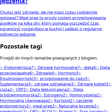
jedzenia?
Chcesz jeść zdrowiej, ale nie masz czasu codziennie
gotować? Meal prep to prosty system przygotowywania
posiłków na kilka dni, który pomaga oszczędzić czas,
ograniczyć rozgardiasz w kuchni i zadbać o regularne,
odżywcze jedzenie.
Pozostałe tagi
Przejdź do innych tematów powiązanych z blogiem.
✨
Endometrioza
7
✨
Zdrowie hormonalne
7
✨
dieta
6
✨
Dieta
przeciwzapalna
6
✨
Zdrowie
4
✨
Hormony
3
✨
Insulinooporność
3
✨
przygotowanie do ciąży
3
✨
Suplementacja
3
✨
zdrowe odżywianie
3
✨
Zdrowie kobiet
3
✨
ciąża
2
✨
CRP
2
✨
Dieta lekkostrawna
2
✨
Dieta
śródziemnomorska
2
✨
Estrogeny
2
✨
Homocysteina
2
✨
Hormonalna równowaga
2
✨
Kortyzol
2
✨
Leczenie
endometriozy
2
✨
meal prep
2
✨
Naturalne leczenie
2
✨
niepłodność
2
✨
OB
2
✨
PCOS
2
✨
Przepis
2
✨
Stan zapalny
2
✨