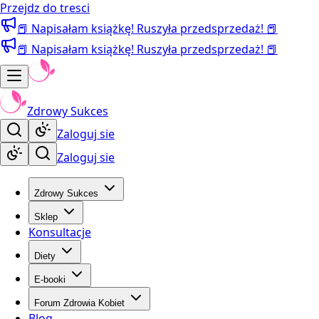
Przejdz do tresci
📕 Napisałam książkę! Ruszyła przedsprzedaż! 📕
📕 Napisałam książkę! Ruszyła przedsprzedaż! 📕
Zdrowy Sukces
Zaloguj sie
Zaloguj sie
Zdrowy Sukces
Sklep
Konsultacje
Diety
E-booki
Forum Zdrowia Kobiet
Blog