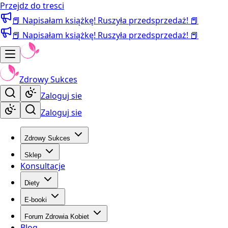
Przejdz do tresci
📕 Napisałam książkę! Ruszyła przedsprzedaż! 📕
📕 Napisałam książkę! Ruszyła przedsprzedaż! 📕
Zdrowy Sukces
Zaloguj sie
Zaloguj sie
Zdrowy Sukces
Sklep
Konsultacje
Diety
E-booki
Forum Zdrowia Kobiet
Blog