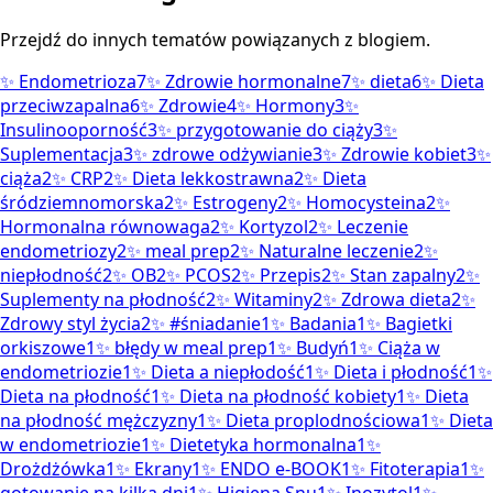
Przejdź do innych tematów powiązanych z blogiem.
✨
Endometrioza
7
✨
Zdrowie hormonalne
7
✨
dieta
6
✨
Dieta
przeciwzapalna
6
✨
Zdrowie
4
✨
Hormony
3
✨
Insulinooporność
3
✨
przygotowanie do ciąży
3
✨
Suplementacja
3
✨
zdrowe odżywianie
3
✨
Zdrowie kobiet
3
✨
ciąża
2
✨
CRP
2
✨
Dieta lekkostrawna
2
✨
Dieta
śródziemnomorska
2
✨
Estrogeny
2
✨
Homocysteina
2
✨
Hormonalna równowaga
2
✨
Kortyzol
2
✨
Leczenie
endometriozy
2
✨
meal prep
2
✨
Naturalne leczenie
2
✨
niepłodność
2
✨
OB
2
✨
PCOS
2
✨
Przepis
2
✨
Stan zapalny
2
✨
Suplementy na płodność
2
✨
Witaminy
2
✨
Zdrowa dieta
2
✨
Zdrowy styl życia
2
✨
#śniadanie
1
✨
Badania
1
✨
Bagietki
orkiszowe
1
✨
błędy w meal prep
1
✨
Budyń
1
✨
Ciąża w
endometriozie
1
✨
Dieta a niepłodość
1
✨
Dieta i płodność
1
✨
Dieta na płodność
1
✨
Dieta na płodność kobiety
1
✨
Dieta
na płodność mężczyzny
1
✨
Dieta proplodnościowa
1
✨
Dieta
w endometriozie
1
✨
Dietetyka hormonalna
1
✨
Drożdżówka
1
✨
Ekrany
1
✨
ENDO e-BOOK
1
✨
Fitoterapia
1
✨