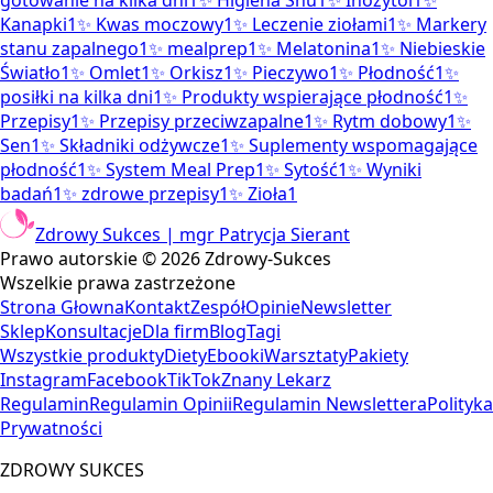
gotowanie na kilka dni
1
✨
Higiena Snu
1
✨
Inozytol
1
✨
Kanapki
1
✨
Kwas moczowy
1
✨
Leczenie ziołami
1
✨
Markery
stanu zapalnego
1
✨
mealprep
1
✨
Melatonina
1
✨
Niebieskie
Światło
1
✨
Omlet
1
✨
Orkisz
1
✨
Pieczywo
1
✨
Płodność
1
✨
posiłki na kilka dni
1
✨
Produkty wspierające płodność
1
✨
Przepisy
1
✨
Przepisy przeciwzapalne
1
✨
Rytm dobowy
1
✨
Sen
1
✨
Składniki odżywcze
1
✨
Suplementy wspomagające
płodność
1
✨
System Meal Prep
1
✨
Sytość
1
✨
Wyniki
badań
1
✨
zdrowe przepisy
1
✨
Zioła
1
Zdrowy Sukces | mgr Patrycja Sierant
Prawo autorskie ©
2026
Zdrowy-Sukces
Wszelkie prawa zastrzeżone
Strona Głowna
Kontakt
Zespół
Opinie
Newsletter
Sklep
Konsultacje
Dla firm
Blog
Tagi
Wszystkie produkty
Diety
Ebooki
Warsztaty
Pakiety
Instagram
Facebook
TikTok
Znany Lekarz
Regulamin
Regulamin Opinii
Regulamin Newslettera
Polityka
Prywatności
ZDROWY SUKCES