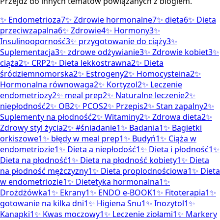
Przejdź do innych tematów powiązanych z blogiem.
✨
Endometrioza
7
✨
Zdrowie hormonalne
7
✨
dieta
6
✨
Dieta
przeciwzapalna
6
✨
Zdrowie
4
✨
Hormony
3
✨
Insulinooporność
3
✨
przygotowanie do ciąży
3
✨
Suplementacja
3
✨
zdrowe odżywianie
3
✨
Zdrowie kobiet
3
✨
ciąża
2
✨
CRP
2
✨
Dieta lekkostrawna
2
✨
Dieta
śródziemnomorska
2
✨
Estrogeny
2
✨
Homocysteina
2
✨
Hormonalna równowaga
2
✨
Kortyzol
2
✨
Leczenie
endometriozy
2
✨
meal prep
2
✨
Naturalne leczenie
2
✨
niepłodność
2
✨
OB
2
✨
PCOS
2
✨
Przepis
2
✨
Stan zapalny
2
✨
Suplementy na płodność
2
✨
Witaminy
2
✨
Zdrowa dieta
2
✨
Zdrowy styl życia
2
✨
#śniadanie
1
✨
Badania
1
✨
Bagietki
orkiszowe
1
✨
błędy w meal prep
1
✨
Budyń
1
✨
Ciąża w
endometriozie
1
✨
Dieta a niepłodość
1
✨
Dieta i płodność
1
✨
Dieta na płodność
1
✨
Dieta na płodność kobiety
1
✨
Dieta
na płodność mężczyzny
1
✨
Dieta proplodnościowa
1
✨
Dieta
w endometriozie
1
✨
Dietetyka hormonalna
1
✨
Drożdżówka
1
✨
Ekrany
1
✨
ENDO e-BOOK
1
✨
Fitoterapia
1
✨
gotowanie na kilka dni
1
✨
Higiena Snu
1
✨
Inozytol
1
✨
Kanapki
1
✨
Kwas moczowy
1
✨
Leczenie ziołami
1
✨
Markery