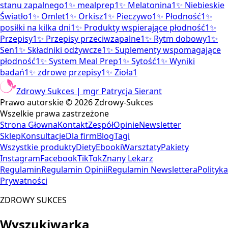
stanu zapalnego
1
✨
mealprep
1
✨
Melatonina
1
✨
Niebieskie
Światło
1
✨
Omlet
1
✨
Orkisz
1
✨
Pieczywo
1
✨
Płodność
1
✨
posiłki na kilka dni
1
✨
Produkty wspierające płodność
1
✨
Przepisy
1
✨
Przepisy przeciwzapalne
1
✨
Rytm dobowy
1
✨
Sen
1
✨
Składniki odżywcze
1
✨
Suplementy wspomagające
płodność
1
✨
System Meal Prep
1
✨
Sytość
1
✨
Wyniki
badań
1
✨
zdrowe przepisy
1
✨
Zioła
1
Zdrowy Sukces | mgr Patrycja Sierant
Prawo autorskie ©
2026
Zdrowy-Sukces
Wszelkie prawa zastrzeżone
Strona Głowna
Kontakt
Zespół
Opinie
Newsletter
Sklep
Konsultacje
Dla firm
Blog
Tagi
Wszystkie produkty
Diety
Ebooki
Warsztaty
Pakiety
Instagram
Facebook
TikTok
Znany Lekarz
Regulamin
Regulamin Opinii
Regulamin Newslettera
Polityka
Prywatności
ZDROWY SUKCES
Wyszukiwarka