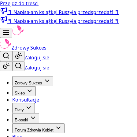
Przejdz do tresci
📕 Napisałam książkę! Ruszyła przedsprzedaż! 📕
📕 Napisałam książkę! Ruszyła przedsprzedaż! 📕
Zdrowy Sukces
Zaloguj sie
Zaloguj sie
Zdrowy Sukces
Sklep
Konsultacje
Diety
E-booki
Forum Zdrowia Kobiet
Blog