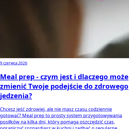
9 czerwca 2026
Meal prep - czym jest i dlaczego może
zmienić Twoje podejście do zdrowego
jedzenia?
Chcesz jeść zdrowiej, ale nie masz czasu codziennie
gotować? Meal prep to prosty system przygotowywania
posiłków na kilka dni, który pomaga oszczędzić czas,
ograniczyć rozgardiasz w kuchni i zadbać o regularne,