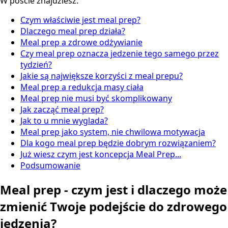
W poście znajdziesz:
Czym właściwie jest meal prep?
Dlaczego meal prep działa?
Meal prep a zdrowe odżywianie
Czy meal prep oznacza jedzenie tego samego przez
tydzień?
Jakie są największe korzyści z meal prepu?
Meal prep a redukcja masy ciała
Meal prep nie musi być skomplikowany
Jak zacząć meal prep?
Jak to u mnie wyglada?
Meal prep jako system, nie chwilowa motywacja
Dla kogo meal prep będzie dobrym rozwiązaniem?
Już wiesz czym jest koncepcja Meal Prep...
Podsumowanie
Meal prep - czym jest i dlaczego może
zmienić Twoje podejście do zdrowego
jedzenia?