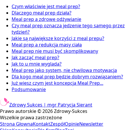
Czym właściwie jest meal prep?
Dlaczego meal prep działa?
Meal prep a zdrowe odżywianie
Czy meal prep oznacza jedzenie tego samego przez
tydzień?
Jakie są największe korzyści z meal prepu?
Meal prep a redukcja masy ciała
Meal prep nie musi być skomplikowany
Jak zacząć meal prep?
Jak to u mnie wyglada?
Meal prep jako system, nie chwilowa motywacja
Dla kogo meal prep będzie dobrym rozwiązaniem?
Już wiesz czym jest koncepcja Meal Prep...
Podsumowanie
Zdrowy Sukces | mgr Patrycja Sierant
Prawo autorskie ©
2026
Zdrowy-Sukces
Wszelkie prawa zastrzeżone
Strona Głowna
Kontakt
Zespół
Opinie
Newsletter