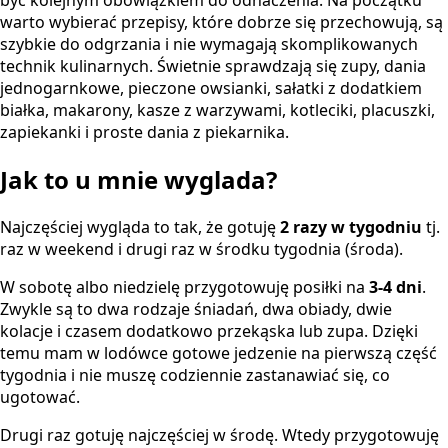
być kolejnym obowiązkiem do odhaczenia. Na początku
warto wybierać przepisy, które dobrze się przechowują, są
szybkie do odgrzania i nie wymagają skomplikowanych
technik kulinarnych. Świetnie sprawdzają się zupy, dania
jednogarnkowe, pieczone owsianki, sałatki z dodatkiem
białka, makarony, kasze z warzywami, kotleciki, placuszki,
zapiekanki i proste dania z piekarnika.
Jak to u mnie wyglada?
Najczęściej wygląda to tak, że gotuję
2 razy w tygodniu
tj.
raz w weekend i drugi raz w środku tygodnia (środa).
W sobotę albo niedzielę przygotowuję posiłki na
3-4 dni
.
Zwykle są to dwa rodzaje śniadań, dwa obiady, dwie
kolacje i czasem dodatkowo przekąska lub zupa. Dzięki
temu mam w lodówce gotowe jedzenie na pierwszą część
tygodnia i nie muszę codziennie zastanawiać się, co
ugotować.
Drugi raz gotuję najczęściej w środę. Wtedy przygotowuję