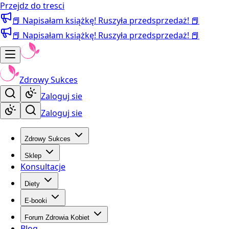
Przejdz do tresci
📕 Napisałam książkę! Ruszyła przedsprzedaż! 📕
📕 Napisałam książkę! Ruszyła przedsprzedaż! 📕
Zdrowy Sukces
Zaloguj sie
Zaloguj sie
Zdrowy Sukces
Sklep
Konsultacje
Diety
E-booki
Forum Zdrowia Kobiet
Blog