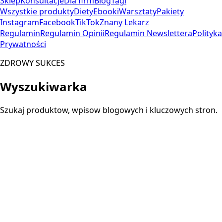
Sklep
Konsultacje
Dla firm
Blog
Tagi
Wszystkie produkty
Diety
Ebooki
Warsztaty
Pakiety
Instagram
Facebook
TikTok
Znany Lekarz
Regulamin
Regulamin Opinii
Regulamin Newslettera
Polityka
Prywatności
ZDROWY SUKCES
Wyszukiwarka
Szukaj produktow, wpisow blogowych i kluczowych stron.