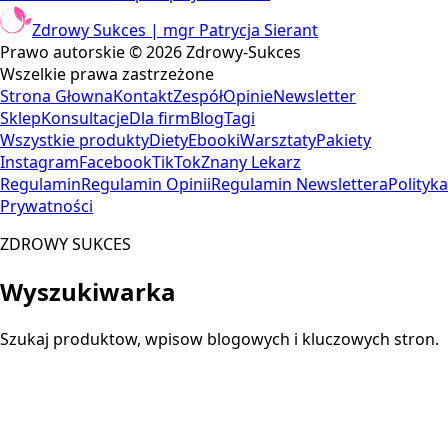
Zdrowy Sukces | mgr Patrycja Sierant
Prawo autorskie ©
2026
Zdrowy-Sukces
Wszelkie prawa zastrzeżone
Strona Głowna
Kontakt
Zespół
Opinie
Newsletter
Sklep
Konsultacje
Dla firm
Blog
Tagi
Wszystkie produkty
Diety
Ebooki
Warsztaty
Pakiety
Instagram
Facebook
TikTok
Znany Lekarz
Regulamin
Regulamin Opinii
Regulamin Newslettera
Polityka
Prywatności
ZDROWY SUKCES
Wyszukiwarka
Szukaj produktow, wpisow blogowych i kluczowych stron.