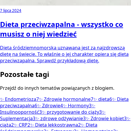
7 lipca 2024
Dieta przeciwzapalna - wszystko co
musisz o niej wiedzieć
Dieta śródziemnomorska uznawana jest za najzdrowszą
dietę na świecie. To właśnie o jej charakter opiera się dieta
przeciwzapalna. Sprawdź przykładową dietę.
Pozostałe tagi
Przejdź do innych tematów powiązanych z blogiem.
✨
Endometrioza
7
✨
Zdrowie hormonalne
7
✨
dieta
6
✨
Dieta
przeciwzapalna
6
✨
Zdrowie
4
✨
Hormony
3
✨
Insulinooporność
3
✨
przygotowanie do ciąży
3
✨
Suplementacja
3
✨
zdrowe odżywianie
3
✨
Zdrowie kobiet
3
✨
ciąża
2
✨
CRP
2
✨
Dieta lekkostrawna
2
✨
Dieta