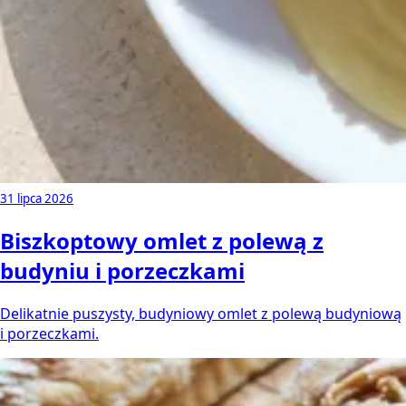
31 lipca 2026
Biszkoptowy omlet z polewą z
budyniu i porzeczkami
Delikatnie puszysty, budyniowy omlet z polewą budyniową
i porzeczkami.