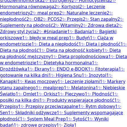
śródziemnomorska
2
✨
Estrogeny
2
✨
Homocysteina
2
✨
Hormonalna równowaga
2
✨
Kortyzol
2
✨
Leczenie
endometriozy
2
✨
meal prep
2
✨
Naturalne leczenie
2
✨
niepłodność
2
✨
OB
2
✨
PCOS
2
✨
Przepis
2
✨
Stan zapalny
2
✨
Suplementy na płodność
2
✨
Witaminy
2
✨
Zdrowa dieta
2
✨
Zdrowy styl życia
2
✨
#śniadanie
1
✨
Badania
1
✨
Bagietki
orkiszowe
1
✨
błędy w meal prep
1
✨
Budyń
1
✨
Ciąża w
endometriozie
1
✨
Dieta a niepłodość
1
✨
Dieta i płodność
1
✨
Dieta na płodność
1
✨
Dieta na płodność kobiety
1
✨
Dieta
na płodność mężczyzny
1
✨
Dieta proplodnościowa
1
✨
Dieta
w endometriozie
1
✨
Dietetyka hormonalna
1
✨
Drożdżówka
1
✨
Ekrany
1
✨
ENDO e-BOOK
1
✨
Fitoterapia
1
✨
gotowanie na kilka dni
1
✨
Higiena Snu
1
✨
Inozytol
1
✨
Kanapki
1
✨
Kwas moczowy
1
✨
Leczenie ziołami
1
✨
Markery
stanu zapalnego
1
✨
mealprep
1
✨
Melatonina
1
✨
Niebieskie
Światło
1
✨
Omlet
1
✨
Orkisz
1
✨
Pieczywo
1
✨
Płodność
1
✨
posiłki na kilka dni
1
✨
Produkty wspierające płodność
1
✨
Przepisy
1
✨
Przepisy przeciwzapalne
1
✨
Rytm dobowy
1
✨
Sen
1
✨
Składniki odżywcze
1
✨
Suplementy wspomagające
płodność
1
✨
System Meal Prep
1
✨
Sytość
1
✨
Wyniki
badań
1
✨
zdrowe przepisy
1
✨
Zioła
1