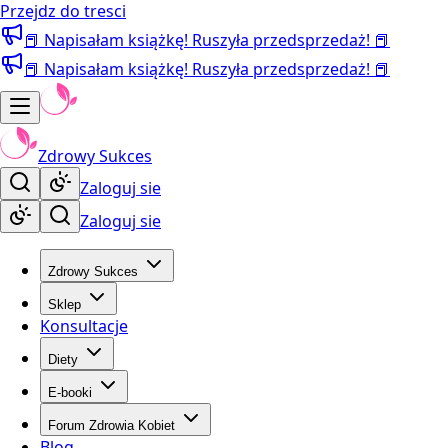
Przejdz do tresci
📕 Napisałam książkę! Ruszyła przedsprzedaż! 📕
📕 Napisałam książkę! Ruszyła przedsprzedaż! 📕
Zdrowy Sukces
Zaloguj sie
Zaloguj sie
Zdrowy Sukces
Sklep
Konsultacje
Diety
E-booki
Forum Zdrowia Kobiet
Blog