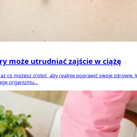
óry może utrudniać zajście w ciążę
oraz co możesz zrobić, aby realnie poprawić swoje zdrowie.
gę organizmu...