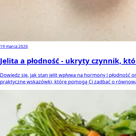
19 marca 2026
Jelita a płodność - ukryty czynnik, kt
Dowiedz się, jak stan jelit wpływa na hormony i płodność 
praktyczne wskazówki, które pomogą Ci zadbać o równowa