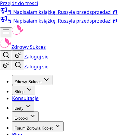
Przejdz do tresci
📕 Napisałam książkę! Ruszyła przedsprzedaż! 📕
📕 Napisałam książkę! Ruszyła przedsprzedaż! 📕
Zdrowy Sukces
Zaloguj sie
Zaloguj sie
Zdrowy Sukces
Sklep
Konsultacje
Diety
E-booki
Forum Zdrowia Kobiet
Blog