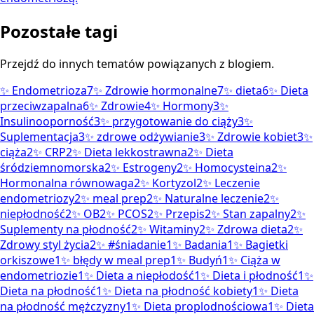
Pozostałe tagi
Przejdź do innych tematów powiązanych z blogiem.
✨
Endometrioza
7
✨
Zdrowie hormonalne
7
✨
dieta
6
✨
Dieta
przeciwzapalna
6
✨
Zdrowie
4
✨
Hormony
3
✨
Insulinooporność
3
✨
przygotowanie do ciąży
3
✨
Suplementacja
3
✨
zdrowe odżywianie
3
✨
Zdrowie kobiet
3
✨
ciąża
2
✨
CRP
2
✨
Dieta lekkostrawna
2
✨
Dieta
śródziemnomorska
2
✨
Estrogeny
2
✨
Homocysteina
2
✨
Hormonalna równowaga
2
✨
Kortyzol
2
✨
Leczenie
endometriozy
2
✨
meal prep
2
✨
Naturalne leczenie
2
✨
niepłodność
2
✨
OB
2
✨
PCOS
2
✨
Przepis
2
✨
Stan zapalny
2
✨
Suplementy na płodność
2
✨
Witaminy
2
✨
Zdrowa dieta
2
✨
Zdrowy styl życia
2
✨
#śniadanie
1
✨
Badania
1
✨
Bagietki
orkiszowe
1
✨
błędy w meal prep
1
✨
Budyń
1
✨
Ciąża w
endometriozie
1
✨
Dieta a niepłodość
1
✨
Dieta i płodność
1
✨
Dieta na płodność
1
✨
Dieta na płodność kobiety
1
✨
Dieta
na płodność mężczyzny
1
✨
Dieta proplodnościowa
1
✨
Dieta