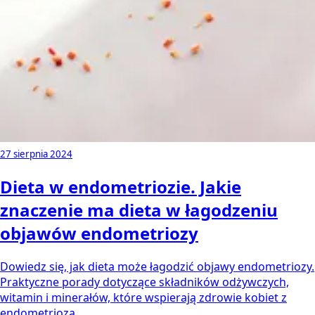
27 sierpnia 2024
Dieta w endometriozie. Jakie
znaczenie ma dieta w łagodzeniu
objawów endometriozy
Dowiedz się, jak dieta może łagodzić objawy endometriozy.
Praktyczne porady dotyczące składników odżywczych,
witamin i minerałów, które wspierają zdrowie kobiet z
endometriozą.