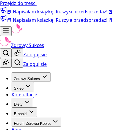
Przejdz do tresci
📕 Napisałam książkę! Ruszyła przedsprzedaż! 📕
📕 Napisałam książkę! Ruszyła przedsprzedaż! 📕
Zdrowy Sukces
Zaloguj sie
Zaloguj sie
Zdrowy Sukces
Sklep
Konsultacje
Diety
E-booki
Forum Zdrowia Kobiet
Blog