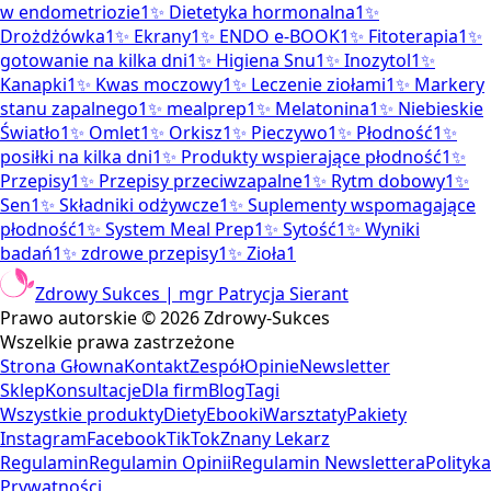
w endometriozie
1
✨
Dietetyka hormonalna
1
✨
Drożdżówka
1
✨
Ekrany
1
✨
ENDO e-BOOK
1
✨
Fitoterapia
1
✨
gotowanie na kilka dni
1
✨
Higiena Snu
1
✨
Inozytol
1
✨
Kanapki
1
✨
Kwas moczowy
1
✨
Leczenie ziołami
1
✨
Markery
stanu zapalnego
1
✨
mealprep
1
✨
Melatonina
1
✨
Niebieskie
Światło
1
✨
Omlet
1
✨
Orkisz
1
✨
Pieczywo
1
✨
Płodność
1
✨
posiłki na kilka dni
1
✨
Produkty wspierające płodność
1
✨
Przepisy
1
✨
Przepisy przeciwzapalne
1
✨
Rytm dobowy
1
✨
Sen
1
✨
Składniki odżywcze
1
✨
Suplementy wspomagające
płodność
1
✨
System Meal Prep
1
✨
Sytość
1
✨
Wyniki
badań
1
✨
zdrowe przepisy
1
✨
Zioła
1
Zdrowy Sukces | mgr Patrycja Sierant
Prawo autorskie ©
2026
Zdrowy-Sukces
Wszelkie prawa zastrzeżone
Strona Głowna
Kontakt
Zespół
Opinie
Newsletter
Sklep
Konsultacje
Dla firm
Blog
Tagi
Wszystkie produkty
Diety
Ebooki
Warsztaty
Pakiety
Instagram
Facebook
TikTok
Znany Lekarz
Regulamin
Regulamin Opinii
Regulamin Newslettera
Polityka
Prywatności