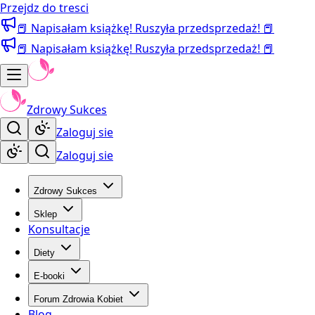
Przejdz do tresci
📕 Napisałam książkę! Ruszyła przedsprzedaż! 📕
📕 Napisałam książkę! Ruszyła przedsprzedaż! 📕
Zdrowy Sukces
Zaloguj sie
Zaloguj sie
Zdrowy Sukces
Sklep
Konsultacje
Diety
E-booki
Forum Zdrowia Kobiet
Blog