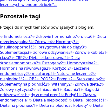
leczniczych w endometriozie”...
Pozostałe tagi
Przejdź do innych tematów powiązanych z blogiem.
✨
Endometrioza
7
✨
Zdrowie hormonalne
7
✨
dieta
6
✨
Dieta
przeciwzapalna
6
✨
Zdrowie
4
✨
Hormony
3
✨
Insulinooporność
3
✨
przygotowanie do ciąży
3
✨
Suplementacja
3
✨
zdrowe odżywianie
3
✨
Zdrowie kobiet
3
✨
ciąża
2
✨
CRP
2
✨
Dieta lekkostrawna
2
✨
Dieta
śródziemnomorska
2
✨
Estrogeny
2
✨
Homocysteina
2
✨
Hormonalna równowaga
2
✨
Kortyzol
2
✨
Leczenie
endometriozy
2
✨
meal prep
2
✨
Naturalne leczenie
2
✨
niepłodność
2
✨
OB
2
✨
PCOS
2
✨
Przepis
2
✨
Stan zapalny
2
✨
Suplementy na płodność
2
✨
Witaminy
2
✨
Zdrowa dieta
2
✨
Zdrowy styl życia
2
✨
#śniadanie
1
✨
Badania
1
✨
Bagietki
orkiszowe
1
✨
błędy w meal prep
1
✨
Budyń
1
✨
Ciąża w
endometriozie
1
✨
Dieta a niepłodość
1
✨
Dieta i płodność
1
✨
Dieta na płodność
1
✨
Dieta na płodność kobiety
1
✨
Dieta