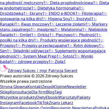
na płodność mężczyzny
1
✨
Dieta proplodnościowa
1
✨
Dieta
w endometriozie
1
✨
Dietetyka hormonalna
1
✨
Drożdżówka
1
✨
Ekrany
1
✨
ENDO e-BOOK
1
✨
Fitoterapia
1
✨
gotowanie na kilka dni
1
✨
Higiena Snu
1
✨
Inozytol
1
✨
Kanapki
1
✨
Kwas moczowy
1
✨
Leczenie ziołami
1
✨
Markery
stanu zapalnego
1
✨
mealprep
1
✨
Melatonina
1
✨
Niebieskie
Światło
1
✨
Omlet
1
✨
Orkisz
1
✨
Pieczywo
1
✨
Płodność
1
✨
posiłki na kilka dni
1
✨
Produkty wspierające płodność
1
✨
Przepisy
1
✨
Przepisy przeciwzapalne
1
✨
Rytm dobowy
1
✨
Sen
1
✨
Składniki odżywcze
1
✨
Suplementy wspomagające
płodność
1
✨
System Meal Prep
1
✨
Sytość
1
✨
Wyniki
badań
1
✨
zdrowe przepisy
1
✨
Zioła
1
Zdrowy Sukces | mgr Patrycja Sierant
Prawo autorskie ©
2026
Zdrowy-Sukces
Wszelkie prawa zastrzeżone
Strona Głowna
Kontakt
Zespół
Opinie
Newsletter
Sklep
Konsultacje
Dla firm
Blog
Tagi
Wszystkie produkty
Diety
Ebooki
Warsztaty
Pakiety
Instagram
Facebook
TikTok
Znany Lekarz
Regulamin
Regulamin Opinii
Regulamin Newslettera
Polityka